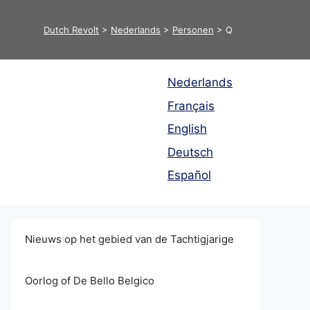
Dutch Revolt
>
Nederlands
>
Personen
>
Q
Nederlands
Français
English
Deutsch
Español
Nieuws op het gebied van de Tachtigjarige
Oorlog of De Bello Belgico