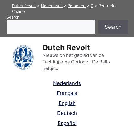
Skip
Dutch Revolt
>
Nederlands
>
Personen
>
C
>
Pedro de
to
Chaide
Search
content
Search
Dutch Revolt
Nieuws op het gebied van de
Tachtigjarige Oorlog of De Bello
Belgico
Nederlands
Français
English
Deutsch
Español