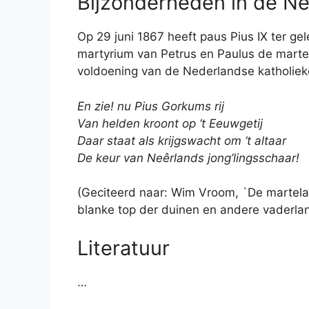
Bijzonderheden in de N
Op 29 juni 1867 heeft paus Pius IX ter g
martyrium van Petrus en Paulus de martel
voldoening van de Nederlandse katholiek
En zie! nu Pius Gorkums rij
Van helden kroont op ‘t Eeuwgetij
Daar staat als krijgswacht om ‘t altaar
De keur van Neêrlands jong’lingsschaar!
(Geciteerd naar: Wim Vroom, `De martelar
blanke top der duinen en andere vaderlan
Literatuur
…