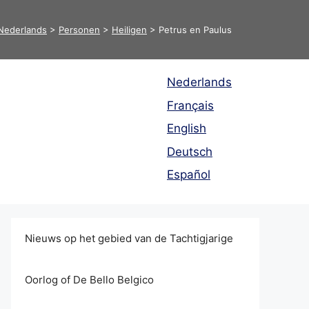
Nederlands
>
Personen
>
Heiligen
>
Petrus en Paulus
Nederlands
Français
English
Deutsch
Español
Nieuws op het gebied van de Tachtigjarige
Oorlog of De Bello Belgico