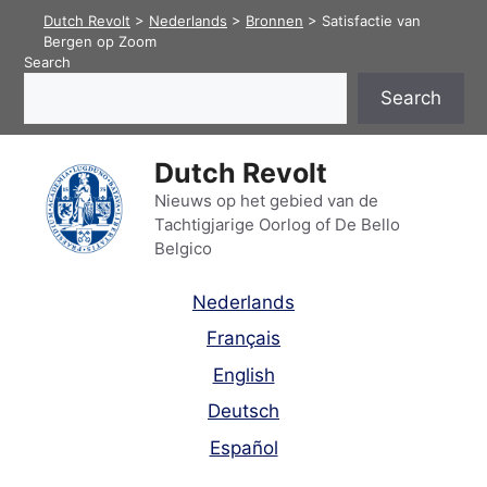
Skip
Dutch Revolt
>
Nederlands
>
Bronnen
>
Satisfactie van
to
Bergen op Zoom
Search
content
Search
Dutch Revolt
Nieuws op het gebied van de
Tachtigjarige Oorlog of De Bello
Belgico
Nederlands
Français
English
Deutsch
Español