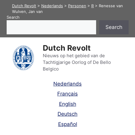
Skip
Dutch Revolt
>
Nederlands
>
Personen
>
R
>
Renesse van
to
Wulven, Jan van
Search
content
Search
Dutch Revolt
Nieuws op het gebied van de
Tachtigjarige Oorlog of De Bello
Belgico
Nederlands
Français
English
Deutsch
Español