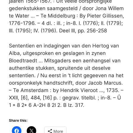
jaaren 1565-1567. : Uit veele oorspronglijke
gedenkstukken saamgesteld / door Jona Willem
te Water … – Te Middelburg : By Pieter Gillissen,
1776-1796. – 4 dl. : ill. ; in-8. I. (1776); II. (1779);
III. (1795); IV. (1796). Deel III, pp. 256-258
Sententien en indagingen van den Hertog van
Alba, uitgesproken en geslagen in zynen
Bloedtraedt … Mitsgaders een aenhangsel van
authentike stukken, spruitende uit deselve
sententien. / Nu eerst in ‘t licht gegeeven na het
oorspronkelyk handtschrift, door Jacob Marcus.
– Te Amsterdam : by Hendrik Vieroot …, 1735. –
XXII, [6], 484, [16] p. : gegrav. titelbl. ; in-8. – Û
1 * 8 2* 6 A-2H 8 2I 2. B lz. 317.
Share this:
More