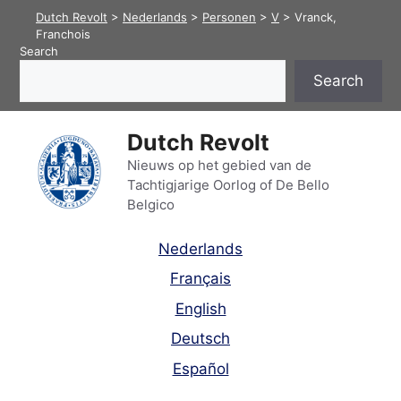
Skip
Dutch Revolt
>
Nederlands
>
Personen
>
V
>
Vranck,
to
Franchois
Search
content
Search
Dutch Revolt
Nieuws op het gebied van de
Tachtigjarige Oorlog of De Bello
Belgico
Nederlands
Français
English
Deutsch
Español