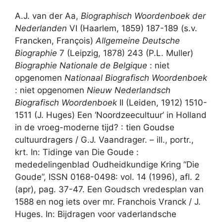
A.J. van der Aa,
Biographisch Woordenboek der
Nederlanden
VI (Haarlem, 1859) 187-189 (s.v.
Francken, François)
Allgemeine Deutsche
Biographie
7 (Leipzig, 1878) 243 (P.L. Muller)
Biographie Nationale de Belgique
: niet
opgenomen
Nationaal Biografisch Woordenboek
: niet opgenomen
Nieuw Nederlandsch
Biografisch Woordenboek
II (Leiden, 1912) 1510-
1511 (J. Huges) Een ‘Noordzeecultuur’ in Holland
in de vroeg-moderne tijd? : tien Goudse
cultuurdragers / G.J. Vaandrager. – ill., portr.,
krt. In: Tidinge van Die Goude :
mededelingenblad Oudheidkundige Kring “Die
Goude”, ISSN 0168-0498: vol. 14 (1996), afl. 2
(apr), pag. 37-47. Een Goudsch vredesplan van
1588 en nog iets over mr. Franchois Vranck / J.
Huges. In: Bijdragen voor vaderlandsche