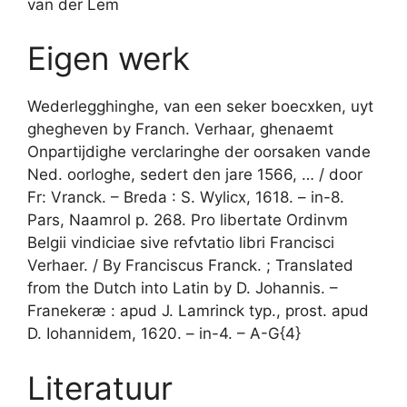
van der Lem
Eigen werk
Wederlegghinghe, van een seker boecxken, uyt
ghegheven by Franch. Verhaar, ghenaemt
Onpartĳdighe verclaringhe der oorsaken vande
Ned. oorloghe, sedert den jare 1566, … / door
Fr: Vranck. – Breda : S. Wylicx, 1618. – in-8.
Pars, Naamrol p. 268. Pro libertate Ordinvm
Belgii vindiciae sive refvtatio libri Francisci
Verhaer. / By Franciscus Franck. ; Translated
from the Dutch into Latin by D. Johannis. –
Franekeræ : apud J. Lamrinck typ., prost. apud
D. Iohannidem, 1620. – in-4. – A-G{4}
Literatuur