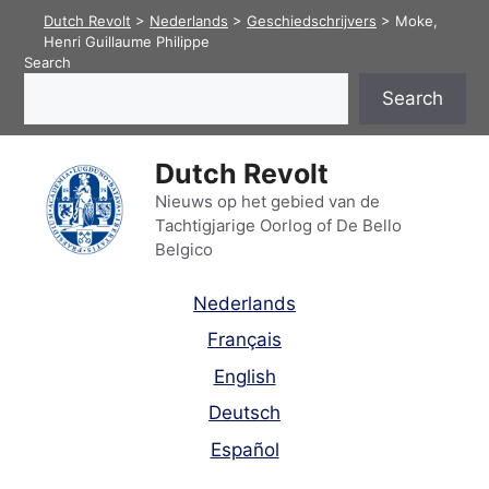
Skip
Dutch Revolt
>
Nederlands
>
Geschiedschrijvers
>
Moke,
to
Henri Guillaume Philippe
Search
content
Search
Dutch Revolt
Nieuws op het gebied van de
Tachtigjarige Oorlog of De Bello
Belgico
Nederlands
Français
English
Deutsch
Español