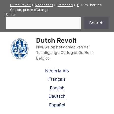
Skip
Dutch Revolt
>
Nederlands
>
Personen
>
C
>
Philibert de
to
Chalon, prince d’Orange
Search
content
Search
Dutch Revolt
Nieuws op het gebied van de
Tachtigjarige Oorlog of De Bello
Belgico
Nederlands
Français
English
Deutsch
Español