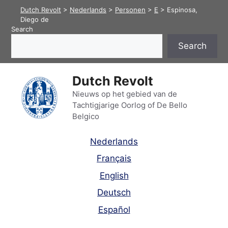
Skip
Dutch Revolt
>
Nederlands
>
Personen
>
E
>
Espinosa,
to
Diego de
Search
content
Search
Dutch Revolt
Nieuws op het gebied van de
Tachtigjarige Oorlog of De Bello
Belgico
Nederlands
Français
English
Deutsch
Español