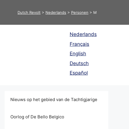
Dutch Revolt
>
Nederlands
>
Personen
>
M
Nederlands
Français
English
Deutsch
Español
Nieuws op het gebied van de Tachtigjarige
Oorlog of De Bello Belgico