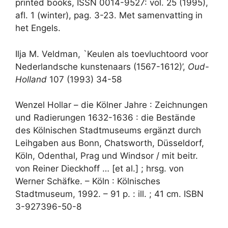
printed books, ISSN 0014-9527: vol. 25 (1995),
afl. 1 (winter), pag. 3-23. Met samenvatting in
het Engels.
Ilja M. Veldman, `Keulen als toevluchtoord voor
Nederlandsche kunstenaars (1567-1612)’,
Oud-
Holland
107 (1993) 34-58
Wenzel Hollar – die Kölner Jahre : Zeichnungen
und Radierungen 1632-1636 : die Bestände
des Kölnischen Stadtmuseums ergänzt durch
Leihgaben aus Bonn, Chatsworth, Düsseldorf,
Köln, Odenthal, Prag und Windsor / mit beitr.
von Reiner Dieckhoff … [et al.] ; hrsg. von
Werner Schäfke. – Köln : Kölnisches
Stadtmuseum, 1992. – 91 p. : ill. ; 41 cm. ISBN
3-927396-50-8