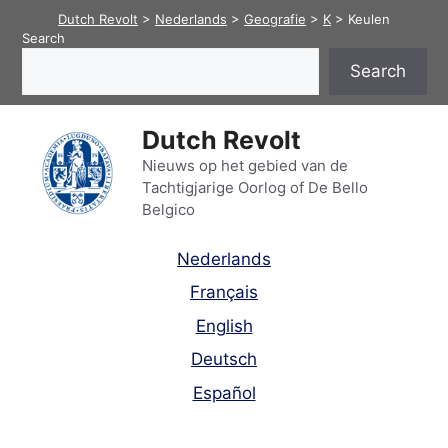
Skip
Dutch Revolt
>
Nederlands
>
Geografie
>
K
>
Keulen
to
Search
content
Search
Dutch Revolt
Nieuws op het gebied van de
Tachtigjarige Oorlog of De Bello
Belgico
Nederlands
Français
English
Deutsch
Español