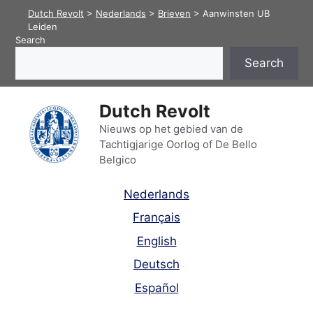
Skip
Dutch Revolt
>
Nederlands
>
Brieven
>
Aanwinsten UB
to
Leiden
Search
content
Search
Dutch Revolt
Nieuws op het gebied van de
Tachtigjarige Oorlog of De Bello
Belgico
Nederlands
Français
English
Deutsch
Español