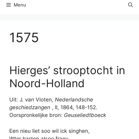
Menu
1575
Hierges’ strooptocht in
Noord-Holland
Uit: J. van Vloten,
Nederlandsche
geschiedzangen
, II, 1864, 148-152.
Oorspronkelijke bron:
Geuseliedtboeck
Een nieu liet soo wil ick singhen,
Wter harten alsoo fraey,