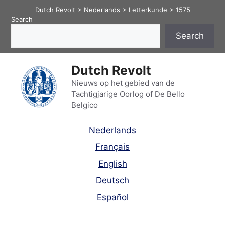
Skip
Dutch Revolt
>
Nederlands
>
Letterkunde
>
1575
to
Search
content
Search
Dutch Revolt
Nieuws op het gebied van de
Tachtigjarige Oorlog of De Bello
Belgico
Nederlands
Français
English
Deutsch
Español