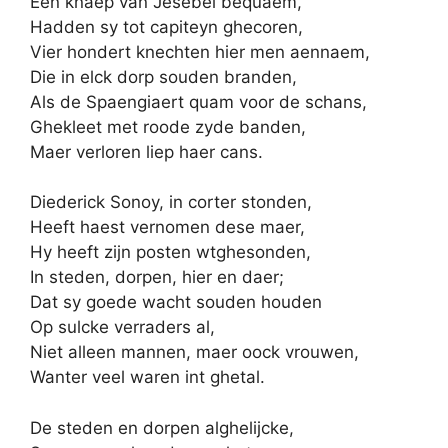
Een knaep van Jesebel bequaem,
Hadden sy tot capiteyn ghecoren,
Vier hondert knechten hier men aennaem,
Die in elck dorp souden branden,
Als de Spaengiaert quam voor de schans,
Ghekleet met roode zyde banden,
Maer verloren liep haer cans.
Diederick Sonoy, in corter stonden,
Heeft haest vernomen dese maer,
Hy heeft zijn posten wtghesonden,
In steden, dorpen, hier en daer;
Dat sy goede wacht souden houden
Op sulcke verraders al,
Niet alleen mannen, maer oock vrouwen,
Wanter veel waren int ghetal.
De steden en dorpen alghelijcke,