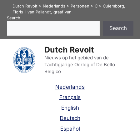
Skip
Dutch Revolt
>
Nederlands
>
Personen
>
C
>
Culemborg,
to
Floris II van Pallandt, graaf van
Search
content
Search
Dutch Revolt
Nieuws op het gebied van de
Tachtigjarige Oorlog of De Bello
Belgico
Nederlands
Français
English
Deutsch
Español