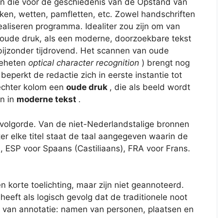
n die voor de geschiedenis van de Opstand van
ken, wetten, pamfletten, etc. Zowel handschriften
realiseren programma. Idealiter zou zijn om van
e oude druk, als een moderne, doorzoekbare tekst
r bijzonder tijdrovend. Het scannen van oude
geheten
optical character recognition
) brengt nog
eperkt de redactie zich in eerste instantie tot
rechter kolom een
oude druk
, die als beeld wordt
n in
moderne tekst
.
 volgorde. Van de niet-Nederlandstalige bronnen
hter elke titel staat de taal aangegeven waarin de
 ESP voor Spaans (Castiliaans), FRA voor Frans.
n korte toelichting, maar zijn niet geannoteerd.
heeft als logisch gevolg dat de traditionele noot
m van annotatie: namen van personen, plaatsen en