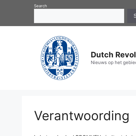
Skip
Search
to
content
Dutch Revol
Nieuws op het gebied
Verantwoording