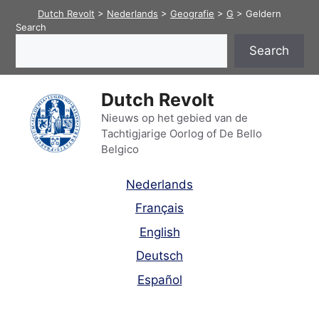
Skip
Dutch Revolt
>
Nederlands
>
Geografie
>
G
>
Geldern
to
Search
content
Search
Dutch Revolt
Nieuws op het gebied van de
Tachtigjarige Oorlog of De Bello
Belgico
Nederlands
Français
English
Deutsch
Español