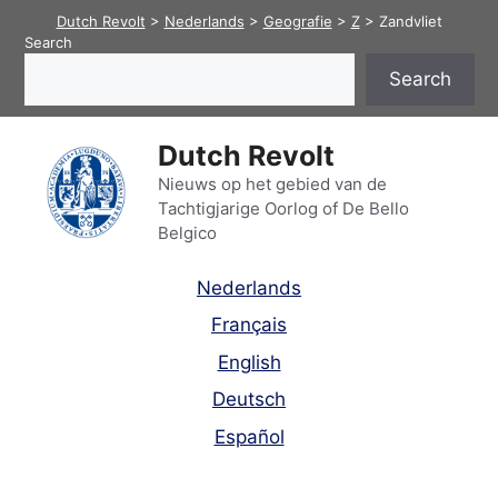
Skip
Dutch Revolt
>
Nederlands
>
Geografie
>
Z
>
Zandvliet
to
Search
content
Search
Dutch Revolt
Nieuws op het gebied van de
Tachtigjarige Oorlog of De Bello
Belgico
Nederlands
Français
English
Deutsch
Español