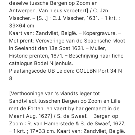
deselve tussche Bergen op Zoom en
Antwerpen. Van nieus verbetert] / C. Jzn.
Visscher. – [S.l.] : C.J. Visscher, 1631. – 1 krt. ;
39×64 cm
Kaart van: Zandvliet, België. – Kopergravure. –
Met prent: Veroveringe van de Spaensche-vloot
in Seelandt den 13e Spet 1631. – Muller,
Historie prenten, 1671. – Beschrijving naar fiche-
catalogus Bodel Nijenhuis.
Plaatsingscode UB Leiden: COLLBN Port 34 N
8
[Verthooninge van ‘s viandts leger tot
Sandtvliedt tusschen Bergen op Zoom en Lille
met de Forten, en vaert by har gemaect in de
Maent Aug. 1627] / S. de Swaef. – Bergen op
Zoom : R. van Hamerstede & S. de Swaef, 1627.
– 1 krt. ; 17×33 cm. Kaart van: Zandvliet, België.