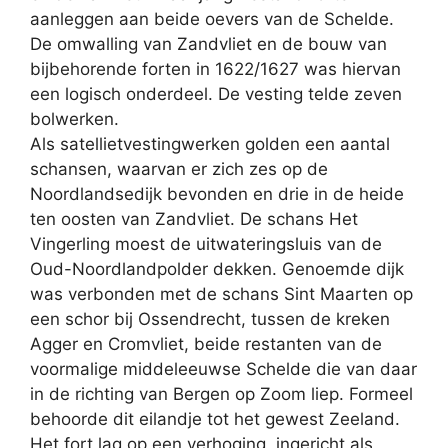
aanleggen aan beide oevers van de Schelde.
De omwalling van Zandvliet en de bouw van
bijbehorende forten in 1622/1627 was hiervan
een logisch onderdeel. De vesting telde zeven
bolwerken.
Als satellietvestingwerken golden een aantal
schansen, waarvan er zich zes op de
Noordlandsedijk bevonden en drie in de heide
ten oosten van Zandvliet. De schans Het
Vingerling moest de uitwateringsluis van de
Oud-Noordlandpolder dekken. Genoemde dijk
was verbonden met de schans Sint Maarten op
een schor bij Ossendrecht, tussen de kreken
Agger en Cromvliet, beide restanten van de
voormalige middeleeuwse Schelde die van daar
in de richting van Bergen op Zoom liep. Formeel
behoorde dit eilandje tot het gewest Zeeland.
Het fort lag op een verhoging, ingericht als