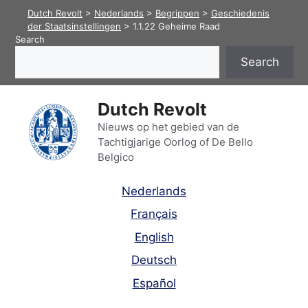
Skip
Dutch Revolt
>
Nederlands
>
Begrippen
>
Geschiedenis
to
der Staatsinstellingen
>
1.1.22 Geheime Raad
Search
content
Search
Dutch Revolt
Nieuws op het gebied van de
Tachtigjarige Oorlog of De Bello
Belgico
Nederlands
Français
English
Deutsch
Español