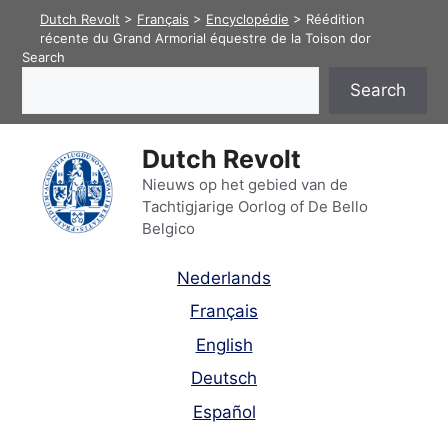
Skip
Dutch Revolt
>
Français
>
Encyclopédie
>
Réédition
to
récente du Grand Armorial équestre de la Toison dor
Search
content
Search
Dutch Revolt
Nieuws op het gebied van de
Tachtigjarige Oorlog of De Bello
Belgico
Nederlands
Français
English
Deutsch
Español