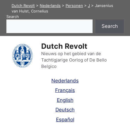
Skip
Dutch Revolt
>
Nederlands
>
Personen
>
J
>
Jansenius
to
van Hulst, Cornelius
Search
content
Search
Dutch Revolt
Nieuws op het gebied van de
Tachtigjarige Oorlog of De Bello
Belgico
Nederlands
Français
English
Deutsch
Español