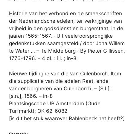
Historie van het verbond en de smeekschriften
der Nederlandsche edelen, ter verkrijginge van
vrijheid in den godsdienst en burgerstaat, in de
jaaren 1565-1567. : Uit veele oorspronglijke
gedenkstukken saamgesteld / door Jona Willem
te Water … – Te Middelburg : By Pieter Gillissen,
1776-1796. – 4 dl. : ill. ; in-8.
Nieuwe tijdinghe van die van Culenborch. Item
die supplicatie van die adelen Raet, ende
vander borgheren van Culenborch. – [S.l.] :
[s.n.], 1566. – in-8
Plaatsingscode UB Amsterdam (Oude
Turfmarkt): OK 62-6082
[is dit het stuk waarover Rahlenbeck het heeft?]
Share this: