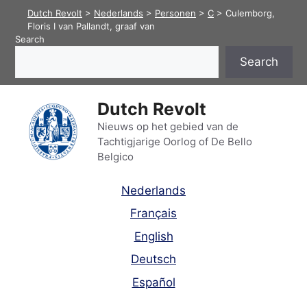
Skip
Dutch Revolt
>
Nederlands
>
Personen
>
C
>
Culemborg,
to
Floris I van Pallandt, graaf van
Search
content
Search
Dutch Revolt
Nieuws op het gebied van de
Tachtigjarige Oorlog of De Bello
Belgico
Nederlands
Français
English
Deutsch
Español