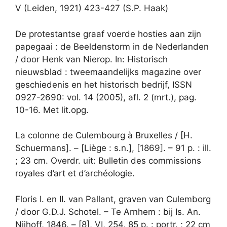
V (Leiden, 1921) 423-427 (S.P. Haak)
De protestantse graaf voerde hosties aan zijn
papegaai : de Beeldenstorm in de Nederlanden
/ door Henk van Nierop. In: Historisch
nieuwsblad : tweemaandelijks magazine over
geschiedenis en het historisch bedrijf, ISSN
0927-2690: vol. 14 (2005), afl. 2 (mrt.), pag.
10-16. Met lit.opg.
La colonne de Culembourg à Bruxelles / [H.
Schuermans]. – [Liège : s.n.], [1869]. – 91 p. : ill.
; 23 cm. Overdr. uit: Bulletin des commissions
royales d’art et d’archéologie.
Floris I. en II. van Pallant, graven van Culemborg
/ door G.D.J. Schotel. – Te Arnhem : bij Is. An.
Nijhoff, 1846. – [8], VI, 254, 85 p. : portr. ; 22 cm