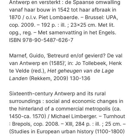
Antwerp en versterkt : de Spaanse omwalling
vanaf haar bouw in 1542 tot haar afbraak in
1870 / o.l.v. Piet Lombaerde. – Brussel: UPA,
cop. 2009. – 192 p. : ill. ; 23×25 cm. Met lit.
opg., reg. – Met samenvatting in het Engels.
ISBN 978-90-5487-626-7
Marnef, Guido, ‘Betreurd en/of gevierd? De val
van Antwerp en (1585)’, in: Jo Tollebeek, Henk
te Velde (red.),
Het geheugen van de Lage
Landen
(Rekkem, 2009) 130-136
Sixteenth-century Antwerp and its rural
surroundings : social and economic changes in
the hinterland of a commercial metropolis (ca.
1450-ca. 1570) / Michael Limberger. – Turnhout
: Brepols, cop. 2008. – XIII, 284 p. : ill. ; 25 cm. –
(Studies in European urban history (1100-1800)