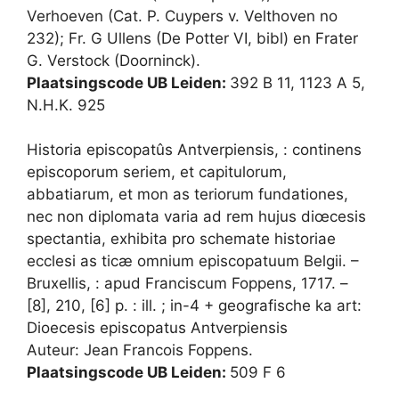
Verhoeven (Cat. P. Cuypers v. Velthoven no
232); Fr. G Ullens (De Potter VI, bibl) en Frater
G. Verstock (Doorninck).
Plaatsingscode UB Leiden:
392 B 11, 1123 A 5,
N.H.K. 925
Historia episcopatûs Antverpiensis, : continens
episcoporum seriem, et capitulorum,
abbatiarum, et mon as teriorum fundationes,
nec non diplomata varia ad rem hujus diœcesis
spectantia, exhibita pro schemate historiae
ecclesi as ticæ omnium episcopatuum Belgii. –
Bruxellis, : apud Franciscum Foppens, 1717. –
[8], 210, [6] p. : ill. ; in-4 + geografische ka art:
Dioecesis episcopatus Antverpiensis
Auteur: Jean Francois Foppens.
Plaatsingscode UB Leiden:
509 F 6