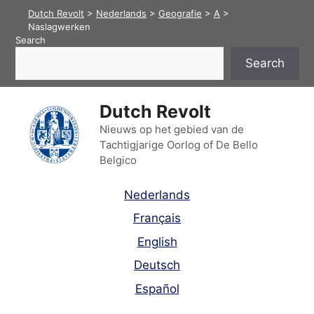
Skip
Dutch Revolt
>
Nederlands
>
Geografie
>
A
>
to
Naslagwerken
Search
content
Search
Dutch Revolt
Nieuws op het gebied van de
Tachtigjarige Oorlog of De Bello
Belgico
Nederlands
Français
English
Deutsch
Español