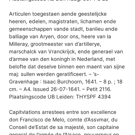
Articulen toegestaen aende geestelijcke
heeren, edelen, magistraten, lichamen ende
gemeenschappen vande stadt, banlieu ende
balliage van Aryen, door ons, heere van la
Milleray, grootmeester van d’artillerye,
marschalck van Vranckrijck, ende generael van
d’armee van den koningh in Nederland, met
belofte dat deselve binnen een maent van sijne
maj: sullen werden geratificeert. – ‘s-
Gravenhage : Isaac Burchoorn, 1641. – 8 p. ; 18
cm. – A4. Issued 26-07-1641. – Petit 2116.
Plaatsingscode UB Leiden: THYSPF 4394
Capitvlations arrestees entre son excellence
don Francisco de Melo, comte d’Assvmar, du
Conseil de’Estat de sa majesté, son capitaine
general de l’armée de l’Alsace, gouuerneur en