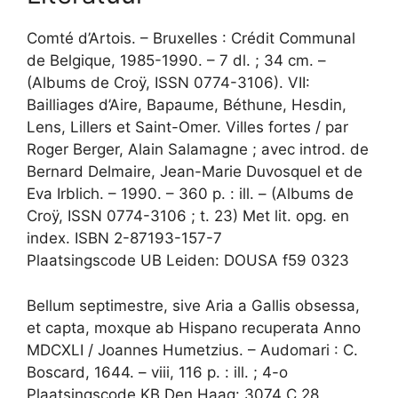
Comté d’Artois. – Bruxelles : Crédit Communal
de Belgique, 1985-1990. – 7 dl. ; 34 cm. –
(Albums de Croÿ, ISSN 0774-3106). VII:
Bailliages d’Aire, Bapaume, Béthune, Hesdin,
Lens, Lillers et Saint-Omer. Villes fortes / par
Roger Berger, Alain Salamagne ; avec introd. de
Bernard Delmaire, Jean-Marie Duvosquel et de
Eva Irblich. – 1990. – 360 p. : ill. – (Albums de
Croÿ, ISSN 0774-3106 ; t. 23) Met lit. opg. en
index. ISBN 2-87193-157-7
Plaatsingscode UB Leiden: DOUSA f59 0323
Bellum septimestre, sive Aria a Gallis obsessa,
et capta, moxque ab Hispano recuperata Anno
MDCXLI / Joannes Humetzius. – Audomari : C.
Boscard, 1644. – viii, 116 p. : ill. ; 4-o
Plaatsingscode KB Den Haag: 3074 C 28