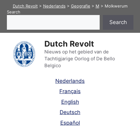
Skip
Dutch Revolt
>
Nederlands
>
Geografie
>
M
>
Molkwerum
to
Search
content
Search
Dutch Revolt
Nieuws op het gebied van de
Tachtigjarige Oorlog of De Bello
Belgico
Nederlands
Français
English
Deutsch
Español