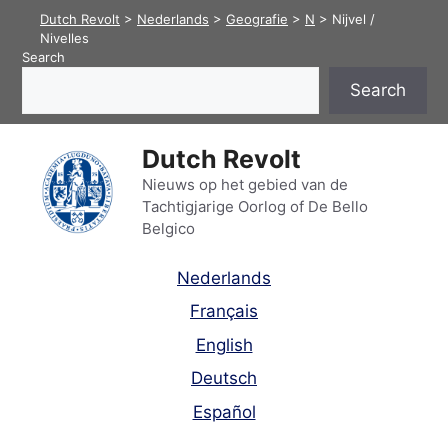
Skip
Dutch Revolt
>
Nederlands
>
Geografie
>
N
>
Nijvel /
to
Nivelles
Search
content
Search
Dutch Revolt
Nieuws op het gebied van de
Tachtigjarige Oorlog of De Bello
Belgico
Nederlands
Français
English
Deutsch
Español