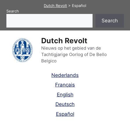
Skip
Dutch Revolt
>
Español
to
Search
content
Search
Dutch Revolt
Nieuws op het gebied van de
Tachtigjarige Oorlog of De Bello
Belgico
Nederlands
Français
English
Deutsch
Español