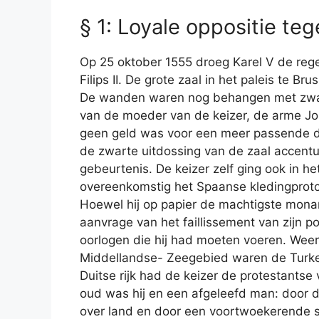
§ 1: Loyale oppositie teg
Op 25 oktober 1555 droeg Karel V de rege
Filips II. De grote zaal in het paleis te Bru
De wanden waren nog behangen met zwa
van de moeder van de keizer, de arme J
geen geld was voor een meer passende 
de zwarte uitdossing van de zaal accentu
gebeurtenis. De keizer zelf ging ook in he
overeenkomstig het Spaanse kledingprotoc
Hoewel hij op papier de machtigste mona
aanvrage van het faillissement van zijn po
oorlogen die hij had moeten voeren. Weer
Middellandse- Zeegebied waren de Turken 
Duitse rijk had de keizer de protestantse 
oud was hij en een afgeleefd man: door de
over land en door een voortwoekerende sy