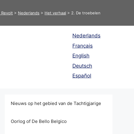
 Revolt
>
Nederlands
>
Het verhaal
>
2. De troebelen
Nederlands
Français
English
Deutsch
Español
Nieuws op het gebied van de Tachtigjarige
Oorlog of De Bello Belgico