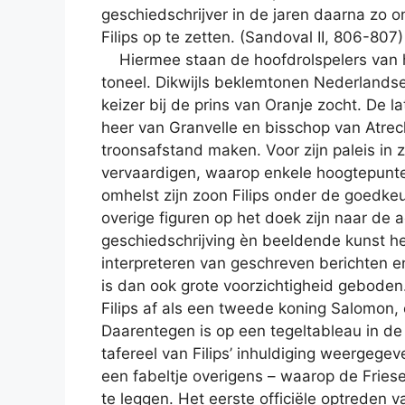
geschiedschrijver in de jaren daarna zo 
Filips op te zetten. (Sandoval II, 806-807)
Hiermee staan de hoofdrolspelers van 
toneel. Dikwijls beklemtonen Nederlandse 
keizer bij de prins van Oranje zocht. De l
heer van Granvelle en bisschop van Atrecht
troonsafstand maken. Voor zijn paleis in 
vervaardigen, waarop enkele hoogtepunten
omhelst zijn zoon Filips onder de goedkeu
overige figuren op het doek zijn naar de
geschiedschrijving èn beeldende kunst he
interpreteren van geschreven berichten e
is dan ook grote voorzichtigheid geboden
Filips af als een tweede koning Salomon, 
Daarentegen is op een tegeltableau in de
tafereel van Filips’ inhuldiging weergege
een fabeltje overigens – waarop de Frie
te leggen. Het eerste officiële optreden 