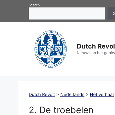
Skip
Search
to
content
Dutch Revol
Nieuws op het gebied
Dutch Revolt
>
Nederlands
>
Het verhaal
2. De troebelen