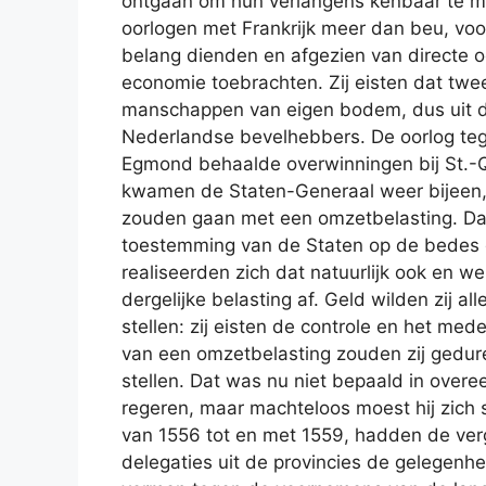
ontgaan om hun verlangens kenbaar te 
oorlogen met Frankrijk meer dan beu, vo
belang dienden en afgezien van directe 
economie toebrachten. Zij eisten dat twe
manschappen van eigen bodem, dus uit d
Nederlandse bevelhebbers. De oorlog tege
Egmond behaalde overwinningen bij St.-Qu
kwamen de Staten-Generaal weer bijeen, n
zouden gaan met een omzetbelasting. Dat
toestemming van de Staten op de bedes di
realiseerden zich dat natuurlijk ook en w
dergelijke belasting af. Geld wilden zij a
stellen: zij eisten de controle en het me
van een omzetbelasting zouden zij gedur
stellen. Dat was nu niet bepaald in over
regeren, maar machteloos moest hij zich
van 1556 tot en met 1559, hadden de ve
delegaties uit de provincies de gelegen