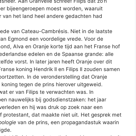
eer. Aan Granvelle schreef Filips dat zo’n
meer bijeengeroepen moest worden, waaruit
tuur van het land heel andere gedachten had
rede van Cateau-Cambrésis. Niet in de laatste
 van Egmond een voordelige vrede. Voor de
ond, Alva en Oranje korte tijd aan het Franse hof
Nederlandse edelen en de Spaanse grande: alle
fde vorst. In later jaren heeft Oranje over dit
 Franse koning Hendrik II en Filips II zouden samen
oortzetten. In de veronderstelling dat Oranje
koning tegen de prins hierover uitgeweid.
t er van Filips te verwachten was. In
en nauwelijks bij godsdienstzaken: het jaar
verleden en hij was druk op zoek naar een
f protestant, dat maakte niet uit. Het gesprek met
pologie
van de prins, een propagandastuk waarin
igde.