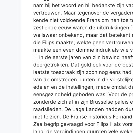
nam hij het woord en hij bedankte zijn va
vertrouwen. Maar tegenover de vergaderde
kende niet voldoende Frans om hen toe te 
zestiende eeuw waren de uitdrukkingen `pu
weliswaar onbekend, maar dat betekent ni
die Filips maakte, wekte geen vertrouwen
maakte een even domme indruk als wie v
In de eerste jaren van zijn bewind heeft F
doorgetrokken. Dat gold ook voor de bestri
laatste toespraak zijn zoon nog eens had
van de omstreden punten in de vorstelijke
edelen en de instellingen, mede omdat de
eensgezindheid geboden was. Voor de pres
zonderde zich af in zijn Brusselse paleis
raadslieden. De Lage Landen hadden dus 
niet te zien. De Franse historicus Fernand
Zee
begrip gevraagd voor Filips II als vor
lang, de verbindingen duurden vele weken