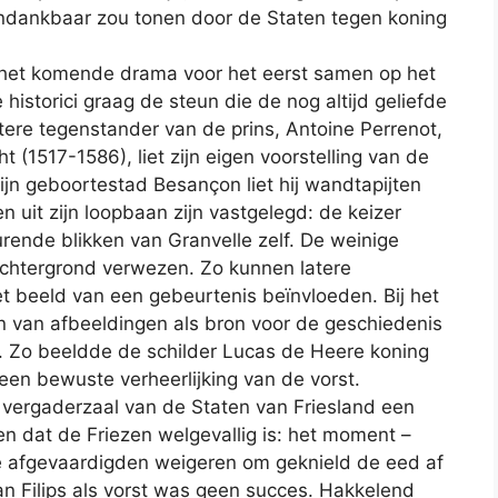
ondankbaar zou tonen door de Staten tegen koning
het komende drama voor het eerst samen op het
historici graag de steun die de nog altijd geliefde
atere tegenstander van de prins, Antoine Perrenot,
 (1517-1586), liet zijn eigen voorstelling van de
zijn geboortestad Besançon liet hij wandtapijten
 uit zijn loopbaan zijn vastgelegd: de keizer
rende blikken van Granvelle zelf. De weinige
 achtergrond verwezen. Zo kunnen latere
t beeld van een gebeurtenis beïnvloeden. Bij het
n van afbeeldingen als bron voor de geschiedenis
. Zo beeldde de schilder Lucas de Heere koning
een bewuste verheerlijking van de vorst.
 vergaderzaal van de Staten van Friesland een
ven dat de Friezen welgevallig is: het moment –
se afgevaardigden weigeren om geknield de eed af
van Filips als vorst was geen succes. Hakkelend