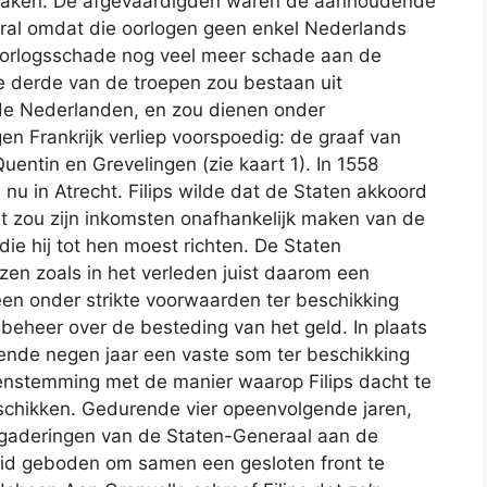
maken. De afgevaardigden waren de aanhoudende
oral omdat die oorlogen geen enkel Nederlands
oorlogsschade nog veel meer schade aan de
e derde van de troepen zou bestaan uit
e Nederlanden, en zou dienen onder
n Frankrijk verliep voorspoedig: de graaf van
entin en Grevelingen (zie kaart 1). In 1558
u in Atrecht. Filips wilde dat de Staten akkoord
 zou zijn inkomsten onafhankelijk maken van de
e hij tot hen moest richten. De Staten
ezen zoals in het verleden juist daarom een
lleen onder strikte voorwaarden ter beschikking
debeheer over de besteding van het geld. In plaats
ende negen jaar een vaste som ter beschikking
eenstemming met de manier waarop Filips dacht te
 schikken. Gedurende vier opeenvolgende jaren,
rgaderingen van de Staten-Generaal aan de
heid geboden om samen een gesloten front te