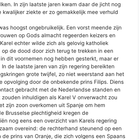
lken. In zijn laatste jaren kwam daar de jicht nog
de kwalijker ziekte er zo gemakkelijk mee verhuld
was hoogst ongebruikelijk. Een vorst meende zijn
trouwen op Gods almacht regeerden keizers en
arel echter wilde zich als gelovig katholiek
 op de dood door zich terug te trekken in een
m in dit voornemen nog hebben gesterkt, maar er
In de laatste jaren van zijn regering bereikten
skringen grote twijfel, zo niet weerstand aan het
e opvolging door de onbekende prins Filips. Diens
contact gebracht met de Nederlandse standen en
st zouden inhuldigen als Karel V onverwacht zou
liet zijn zoon overkomen uit Spanje om hem
 de Brusselse plechtigheid kregen de
ën nog eens een overzicht van Karels regering
zaam overeind: de rechterhand steunend op een
 de prins van Oranje, die zich volgens een Spaans