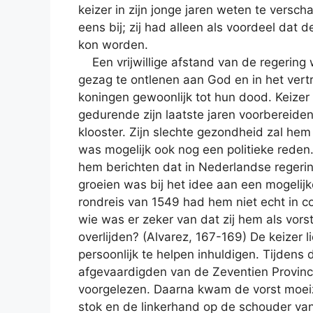
keizer in zijn jonge jaren weten te verscha
eens bij; zij had alleen als voordeel dat 
kon worden.
Een vrijwillige afstand van de regering 
gezag te ontlenen aan God en in het ver
koningen gewoonlijk tot hun dood. Keizer K
gedurende zijn laatste jaren voorbereiden
klooster. Zijn slechte gezondheid zal he
was mogelijk ook nog een politieke reden. 
hem berichten dat in Nederlandse regering
groeien was bij het idee aan een mogelijk
rondreis van 1549 had hem niet echt in 
wie was er zeker van dat zij hem als vor
overlijden? (Alvarez, 167-169) De keizer 
persoonlijk te helpen inhuldigen. Tijdens
afgevaardigden van de Zeventien Provinci
voorgelezen. Daarna kwam de vorst moei
stok en de linkerhand op de schouder van