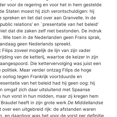
der voor de regering en voor het in hem gestelde
 Staten moest hij zich verontschuldigen: hij
spreken en liet dat over aan Granvelle. In de
blic relations’ en `presentatie van het beleid’
et dat die zaken zelf niet bestonden. De indruk
. Wie toen in de Nederlanden geen Frans sprak,
andaag geen Nederlands spreekt.
ilips zoveel mogelijk de lijn van zijn vader
jding van de ketterij, waartoe de keizer in zijn
 aangespoord. Die kettervervolging was juist een
 politiek. Maar verder ontzag Filips de hoge
 oorlog tegen Frankrijk voortduurde en
entatie van het beleid had hij geen oog: hij
 en omgaf zich daar uitsluitend met Spaanse
hun vorst in hun midden, maar zij kregen hem
 Braudel heeft in zijn grote werk
De Middellandse
st over een uitgebreid rijk: de afstanden waren
, en daardoor was het voor de vorst per definitie