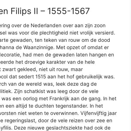
en Filips II – 1555-1567
ring over de Nederlanden over aan zijn zoon
ssel was voor die plechtigheid niet vrolijk versierd.
rte gewaden, ten teken van rouw om de dood
ohanna de Waanzinnige. Met opzet of omdat er
decoratie, had men de gewaden laten hangen en
eerde het droevige karakter van de hele
t zwart gekleed, niet uit rouw, maar
ol dat sedert 1515 aan het hof gebruikelijk was.
rch van de wereld was, leek deze dag de
litiek. Zijn schatkist was leeg door de vele
 was een oorlog met Frankrijk aan de gang. In het
een altijd te duchten tegenstander. In het
vorsten niet weten te overwinnen. Vijfenvijftig jaar
 regeringslast, door de vele reizen over zee en
filis. Deze nieuwe geslachtsziekte had ook de