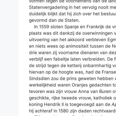
vormen tegen de voornemens van de landsh
Statenvergadering in het vervolg nooit 
duidelijk blijkt dat hij zich over het bes
gevormd dan de Staten.
In 1559 sloten Spanje en Frankrijk de v
plaats was dit dankzij de overwinningen
uitvoering van het akkoord verbleven Egm
en niets wees op animositeit tussen de 
drie waren zij voorname dienaren van dezel
verblijf een fabeltje laten verbreiden. De
de strijd tegen de ketterij onbarmhartig v
hiervan op de hoogte was, had de Franse 
Sindsdien zou de prins geweten hebben wa
werkelijkheid waren Oranjes gedachten to
tevoren was zijn vrouw Anna van Buren o
geschikte, rijke tweede vrouw, katholiek o
koning Hendrik II is toegevoegd aan de
A
hij achteraf in 1580 zijn daden rechtvaard