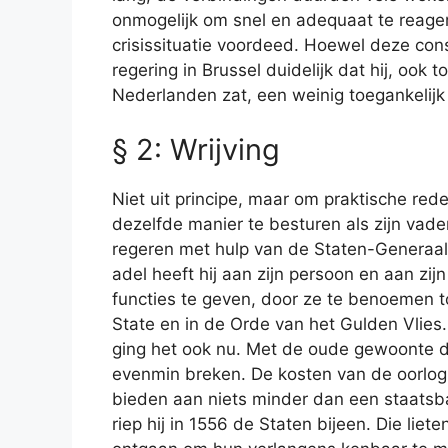
onmogelijk om snel en adequaat te reagere
crisissituatie voordeed. Hoewel deze const
regering in Brussel duidelijk dat hij, ook
Nederlanden zat, een weinig toegankelijk
§ 2: Wrijving
Niet uit principe, maar om praktische re
dezelfde manier te besturen als zijn vad
regeren met hulp van de Staten-Generaal
adel heeft hij aan zijn persoon en aan zij
functies te geven, door ze te benoemen 
State en in de Orde van het Gulden Vlies.
ging het ook nu. Met de oude gewoonte de
evenmin breken. De kosten van de oorlog
bieden aan niets minder dan een staats
riep hij in 1556 de Staten bijeen. Die liet