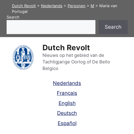
Skip
Dutch Revolt
>
Nederlands
>
Personen
>
M
>
Maria van
to
Portugal
Search
content
Search
Dutch Revolt
Nieuws op het gebied van de
Tachtigjarige Oorlog of De Bello
Belgico
Nederlands
Français
English
Deutsch
Español