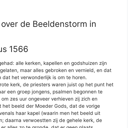
 over de Beeldenstorm in
us 1566
ehad: alle kerken, kapellen en godshuizen zijn
gelaten, maar alles gebroken en vernield, en dat
 dat het verwonderlijk is om te horen.
ote kerk, de priesters waren juist op het punt het
 maar een groep jongens, psalmen begonnen te
 om zes uur ongeveer verhieven zij zich en
t het beeld der Moeder Gods, dat de vorige
enals haar kapel (waarin men het beeld uit
; daarna verwoestten zij de gehele kerk, de
 er alles zo te gronde, dat er geen plaats