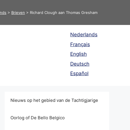
ands
>
Brieven
>
Richard Clough aan Thomas Gresham
Nederlands
Français
English
Deutsch
Español
Nieuws op het gebied van de Tachtigjarige
Oorlog of De Bello Belgico