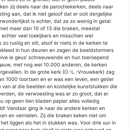
ken zij deels naar de parochiekerken, deels naar
ing aan, dat ik niet geloof dat er ooit dergelijke
wonderlijkst is echter, dat ze zo weinig in getal
niet meer dan 10 of 13 die braken, meestal
echter veel toekijkers en misschien wel
 zo rustig en stil, alsof er niets in de kerken te
ekleed in hun deuren en zagen de beeldstormers
‘vive le geus’ schreeuwende en hun toeroepend
l gauw, met nog wel 10.000 anderen, de kerken
rgevallen. In de grote kerk (O.-L.-Vrouwkerk) zag
an 1000 toortsen en er was een leven, een getier
 van al die beelden en kostelijke kunststukken die
rden, de verwoesting was er zo groot, dat er
u op geen tien bladen papier alles volledig
eld! Vandaar ging ik naar de andere kerken en
ken en vernielen. Zij die braken keken niet om
het liggen als het in stukken was. Voor drie uur in