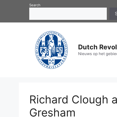
Skip
Search
to
content
Dutch Revol
Nieuws op het gebied
Richard Clough 
Gresham