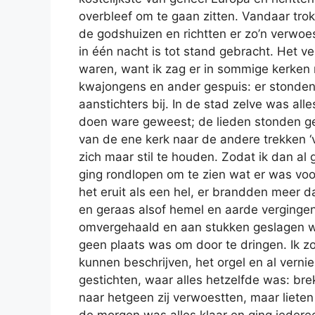
overbleef om te gaan zitten. Vandaar trok
de godshuizen en richtten er zo’n verwoest
in één nacht is tot stand gebracht. Het ver
waren, want ik zag er in sommige kerken 
kwajongens en ander gespuis: er stonden 
aanstichters bij. In de stad zelve was alles
doen ware geweest; de lieden stonden g
van de ene kerk naar de andere trekken 
zich maar stil te houden. Zodat ik dan a
ging rondlopen om te zien wat er was voo
het eruit als een hel, er brandden meer d
en geraas alsof hemel en aarde vergingen
omvergehaald en aan stukken geslagen we
geen plaats was om door te dringen. Ik zo
kunnen beschrijven, het orgel en al verni
gestichten, waar alles hetzelfde was: bre
naar hetgeen zij verwoestten, maar lieten 