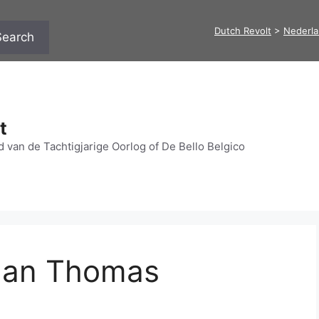
Dutch Revolt
>
Nederl
Search
t
 van de Tachtigjarige Oorlog of De Bello Belgico
aan Thomas