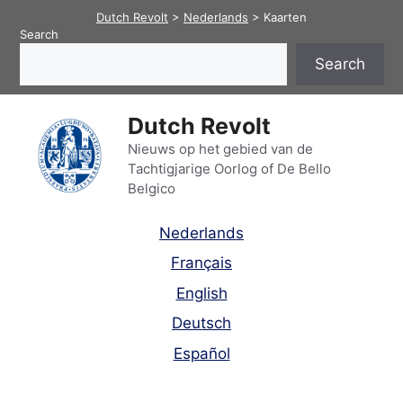
Skip
Dutch Revolt
>
Nederlands
>
Kaarten
to
Search
content
Search
Dutch Revolt
Nieuws op het gebied van de
Tachtigjarige Oorlog of De Bello
Belgico
Nederlands
Français
English
Deutsch
Español