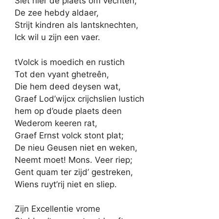
Siet hier de plaets om vechten,
De zee hebdy aldaer,
Strijt kindren als lantsknechten,
Ick wil u zijn een vaer.
tVolck is moedich en rustich
Tot den vyant ghetreên,
Die hem deed deysen wat,
Graef Lod’wijcx crijchslien lustich
hem op d’oude plaets deen
Wederom keeren rat,
Graef Ernst volck stont plat;
De nieu Geusen niet en weken,
Neemt moet! Mons. Veer riep;
Gent quam ter zijd’ gestreken,
Wiens ruyt’rij niet en sliep.
Zijn Excellentie vrome