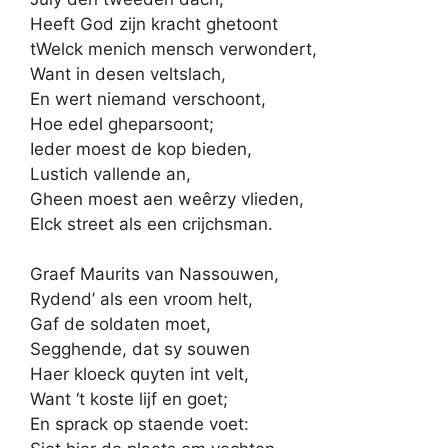
Heeft God zijn kracht ghetoont
tWelck menich mensch verwondert,
Want in desen veltslach,
En wert niemand verschoont,
Hoe edel gheparsoont;
Ieder moest de kop bieden,
Lustich vallende an,
Gheen moest aen weêrzy vlieden,
Elck street als een crijchsman.
Graef Maurits van Nassouwen,
Rydend’ als een vroom helt,
Gaf de soldaten moet,
Segghende, dat sy souwen
Haer kloeck quyten int velt,
Want ‘t koste lijf en goet;
En sprack op staende voet: