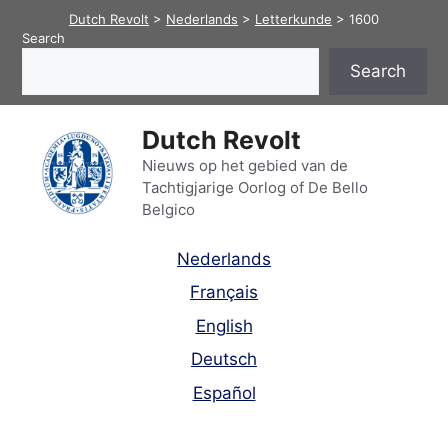
Skip
Dutch Revolt
>
Nederlands
>
Letterkunde
>
1600
to
Search
content
Search
Dutch Revolt
Nieuws op het gebied van de
Tachtigjarige Oorlog of De Bello
Belgico
Nederlands
Français
English
Deutsch
Español