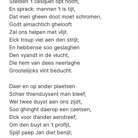
Stelden ‘t casquet opt hooft,
En sprack: mannen ‘t is tijt,
Dat men gheen doot moet schromen,
Godt almachtich ghelooft
Zal ons helpen met vlijt.
Elck troup viel aen den strijt;
En hebbense soo geslaghen
Den vyandt in de vlucht,
Die hem van dees neerlaghe
Grootelijcks vint beducht.
Daer en op ander plaetsen
Schier thienduysent man bleef,
Wel twee duyst aen ons zijdt,
Soo ghinght daerop een caetsen,
Elck voor d’ander aendreef,
Om den buyt en ‘t profijt,
Spijt paep Jan diet benijt;