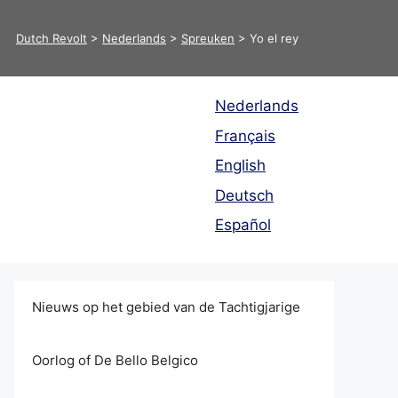
Dutch Revolt
>
Nederlands
>
Spreuken
>
Yo el rey
Nederlands
Français
English
Deutsch
Español
Nieuws op het gebied van de Tachtigjarige
Oorlog of De Bello Belgico