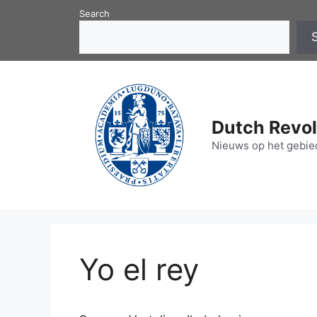
Skip
Search
to
content
Dutch Revol
Nieuws op het gebied
Yo el rey