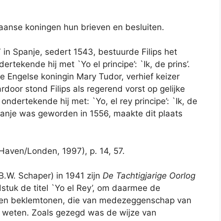
nse koningen hun brieven en besluiten.
 in Spanje, sedert 1543, bestuurde Filips het
rtekende hij met `Yo el principe’: `Ik, de prins’.
de Engelse koningin Mary Tudor, verhief keizer
rdoor stond Filips als regerend vorst op gelijke
ondertekende hij met: `Yo, el rey principe’: `Ik, de
Spanje was geworden in 1556, maakte dit plaats
aven/Londen, 1997), p. 14, 57.
.W. Schaper) in 1941 zijn
De Tachtigjarige Oorlog
dstuk de titel `Yo el Rey’, om daarmee de
willen beklemtonen, die van medezeggenschap van
e weten. Zoals gezegd was de wijze van