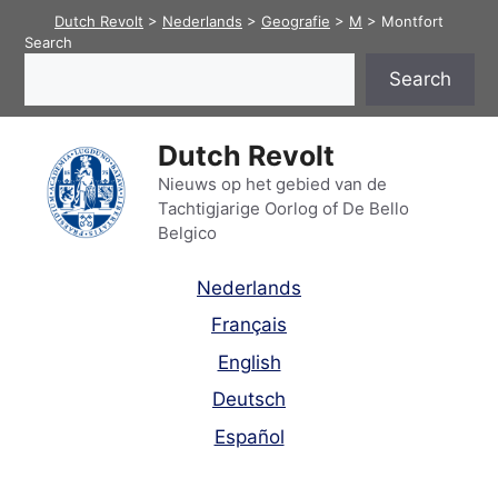
Skip
Dutch Revolt
>
Nederlands
>
Geografie
>
M
>
Montfort
to
Search
content
Search
Dutch Revolt
Nieuws op het gebied van de
Tachtigjarige Oorlog of De Bello
Belgico
Nederlands
Français
English
Deutsch
Español